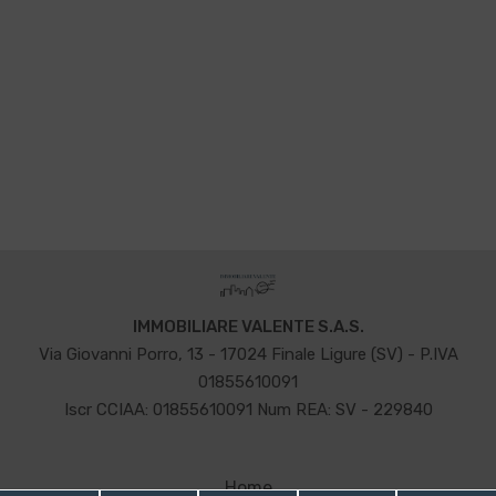
IMMOBILIARE VALENTE S.A.S.
Via Giovanni Porro, 13 - 17024 Finale Ligure (SV) - P.IVA
01855610091
Iscr CCIAA: 01855610091 Num REA: SV - 229840
Home